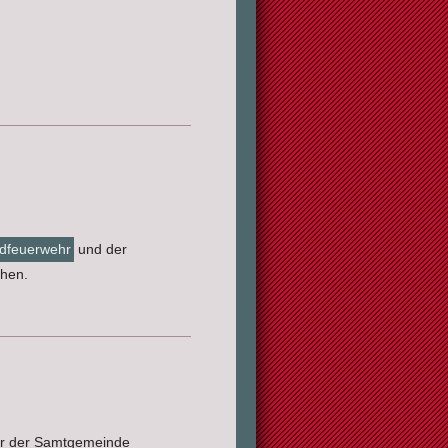
dfeuerwehr
und der
ehen.
ehr der Samtgemeinde