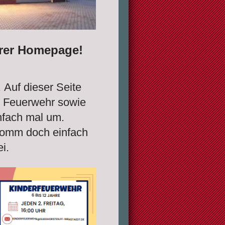
erer Homepage!
.
Auf dieser Seite
e Feuerwehr sowie
nfach mal um.
komm doch einfach
ei.