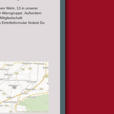
iven Wehr, 13 in unserer
er Altersgruppe. Außerdem
itgliedschaft.
intrittsformular findest Du